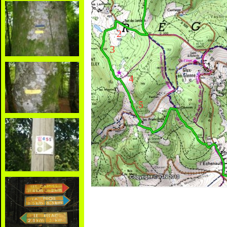
2
3
4
5