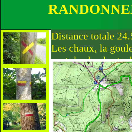
RANDONNEE
Distance totale 24.
Les chaux, la goule
port des lamberts, 
l'echenaut, argentol
moncharmont, la ri