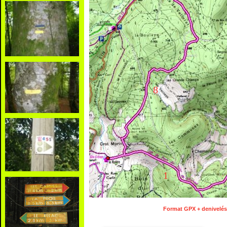
8
1
Format GPX + denivelés