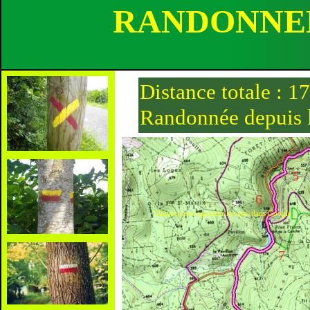
RANDONNEE
Distance totale : 1
Randonnée depuis le
les vernottes, les g
morin, la rivière
5
6
6
Cliquez pour agrandir la carte dans Google
7